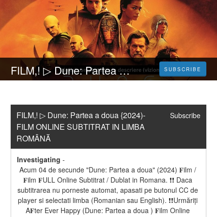
FILM,! ▷ Dune: Partea a doua {2024)-FILM ONLINE SUBTITRAT IN LIMBA ROMÂNĂ
SUBSCRIBE
FILM,! ▷ Dune: Partea a doua {2024)-
Subscribe
FILM ONLINE SUBTITRAT IN LIMBA 
ROMÂNĂ
Investigating
-
Acum 04 de secunde "Dune: Partea a doua" (2024) 𝐅ilm / 
𝐅ilm 𝐅ULL Online Subtitrat / Dublat in Romana. ❗❗️️ Daca 
subtitrarea nu porneste automat, apasati pe butonul CC de 
player si selectati limba (Romanian sau English). ❗❗️️Urmăriți 
A𝐅ter Ever Happy (Dune: Partea a doua ) 𝐅ilm Online 