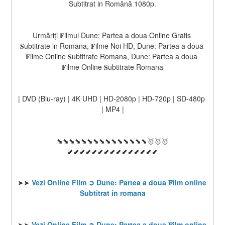
Subtitrat in Română 1080p.
Urmăriți 𝐅ilmul Dune: Partea a doua Online Gratis 
𝐒ubtitrate in Romana, 𝐅ilme Noi HD, Dune: Partea a doua 
𝐅ilme Online 𝐒ubtitrate Romana, Dune: Partea a doua 
𝐅ilme Online 𝐒ubtitrate Romana
| DVD (Blu-ray) | 4K UHD | HD-2080p | HD-720p | SD-480p 
| MP4 |
⬊⬊⬊⬊⬊⬊⬊⬊⬊⬊⬊⬊⬊⬊⬊🥇🥇🥇
⬋⬋⬋⬋⬋⬋⬋⬋⬋⬋⬋⬋⬋⬋⬋
➤➤ 
Vezi Online Film ➲ Dune: Partea a doua 𝐅ilm online 
Subtitrat in romana
➤➤ 
Vezi Online Film ➲ Dune: Partea a doua 𝐅ilm online 